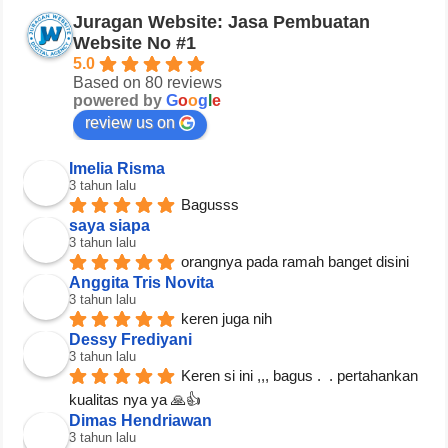
Juragan Website: Jasa Pembuatan
Website No #1
5.0
Based on 80 reviews
powered by
G
o
o
g
l
e
review us on
Imelia Risma
3 tahun lalu
Bagusss
saya siapa
3 tahun lalu
orangnya pada ramah banget disini
Anggita Tris Novita
3 tahun lalu
keren juga nih
Dessy Frediyani
3 tahun lalu
Keren si ini ,,, bagus .  . pertahankan 
kualitas nya ya 🙏👍
Dimas Hendriawan
3 tahun lalu