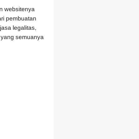
an websitenya
ari pembuatan
asa legalitas,
gi, yang semuanya