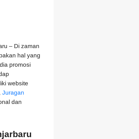
aru – Di zaman
rupakan hal yang
dia promosi
adap
ki website
,
Juragan
onal dan
jarbaru