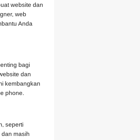
uat website dan
igner, web
embantu Anda
enting bagi
website dan
ami kembangkan
le phone.
, seperti
ak dan masih