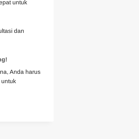
epat untuk
ltasi dan
ng!
sana, Anda harus
 untuk