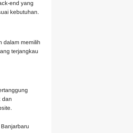
iback-end yang
uai kebutuhan.
n dalam memilih
yang terjangkau
bertanggung
k dan
site.
 Banjarbaru